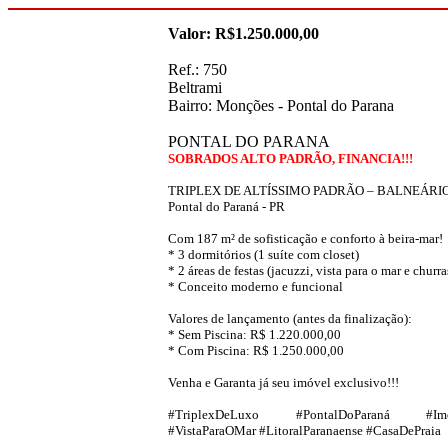
Valor: R$1.250.000,00
Ref.: 750
Beltrami
Bairro: Monções - Pontal do Parana
PONTAL DO PARANA
SOBRADOS ALTO PADRÃO, FINANCIA!!!
TRIPLEX DE ALTÍSSIMO PADRÃO – BALNEÁRI
Pontal do Paraná - PR
Com 187 m² de sofisticação e conforto à beira-mar!
* 3 dormitórios (1 suíte com closet)
* 2 áreas de festas (jacuzzi, vista para o mar e churr
* Conceito moderno e funcional
Valores de lançamento (antes da finalização):
* Sem Piscina: R$ 1.220.000,00
* Com Piscina: R$ 1.250.000,00
Venha e Garanta já seu imóvel exclusivo!!!
#TriplexDeLuxo #PontalDoParaná #Imóve
#VistaParaOMar #LitoralParanaense #CasaDePraia